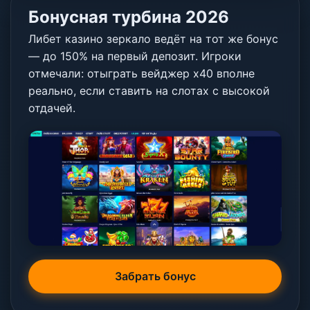
Бонусная турбина 2026
Либет казино зеркало ведёт на тот же бонус
— до 150% на первый депозит. Игроки
отмечали: отыграть вейджер x40 вполне
реально, если ставить на слотах с высокой
отдачей.
Забрать бонус