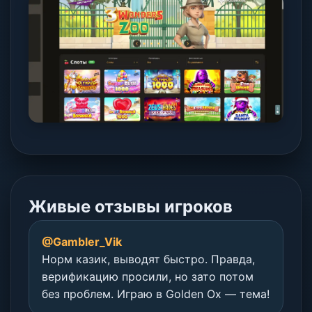
Живые отзывы игроков
@Gambler_Vik
Норм казик, выводят быстро. Правда,
верификацию просили, но зато потом
без проблем. Играю в Golden Ox — тема!