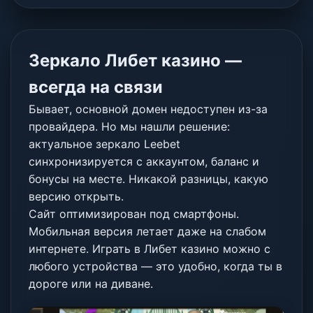
Зеркало Либет казино —
всегда на связи
Бывает, основной домен недоступен из-за
провайдера. Но мы нашли решение:
актуальное зеркало Leebet
синхронизируется с аккаунтом, баланс и
бонусы на месте. Никакой разницы, какую
версию открыть.
Сайт оптимизирован под смартфоны.
Мобильная версия летает даже на слабом
интернете. Играть в Либет казино можно с
любого устройства — это удобно, когда ты в
дороге или на диване.