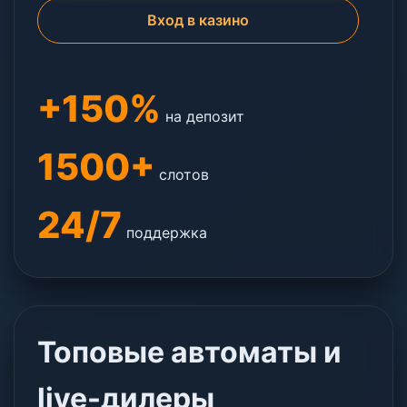
Вход в казино
+150%
на депозит
1500+
слотов
24/7
поддержка
Топовые автоматы и
live-дилеры