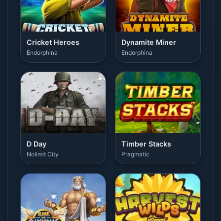
Cricket Heroes
Dynamite Miner
Endorphina
Endorphina
D Day
Timber Stacks
Nolimit City
Pragmatic