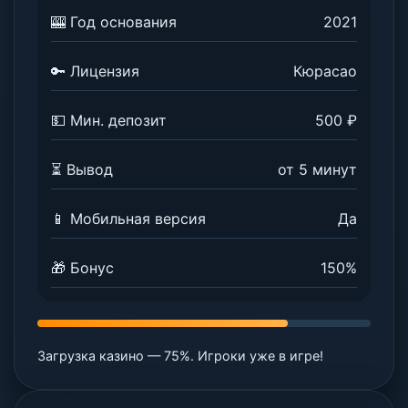
🎰 Год основания
2021
🔑 Лицензия
Кюрасао
💵 Мин. депозит
500 ₽
⏳ Вывод
от 5 минут
📱 Мобильная версия
Да
🎁 Бонус
150%
Загрузка казино — 75%. Игроки уже в игре!